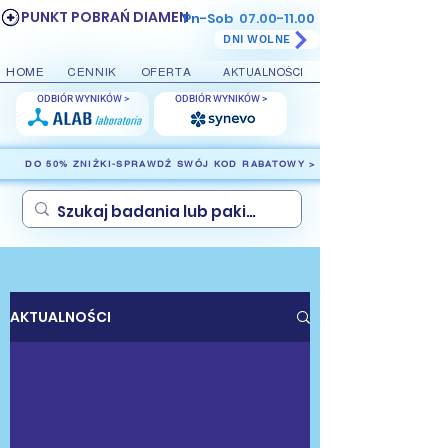
PUNKT POBRAŃ DIAMEN
Pn-Sob
07.00-11.00
DNI WOLNE
HOME
CENNIK
OFERTA
AKTUALNOŚCI
ODBIÓR WYNIKÓW >
ODBIÓR WYNIKÓW >
DO 50% ZNIŻKI-SPRAWDŹ SWÓJ KOD RABATOWY >
AKTUALNOŚCI