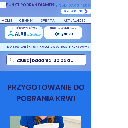
PUNKT POBRAŃ DIAMEN
Pn-Sob
07.00-11.00
DNI WOLNE
HOME
CENNIK
OFERTA
AKTUALNOŚCI
ODBIÓR WYNIKÓW >
ODBIÓR WYNIKÓW >
DO 50% ZNIŻKI-SPRAWDŹ SWÓJ KOD RABATOWY >
PRZYGOTOWANIE DO
POBRANIA KRWI