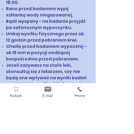
18:00.
Rano przed badaniem wypij
szklankę wody niegazowanej.
Bądź wyspany - na badanie przyjdź
po całonocnym wypoczynku.
Unikaj wysiłku fizycznego przez ok.
12 godzin przed pobraniem krwi.
Chwilę przed badaniem wypocznij -
ok 15 min w pozycji siedzącej
bezpośrednio przed pobraniem.
Jeżeli zażywasz na stałe leki,
skonsultuj się z lekarzem, czy nie
będą one wpływać na wyniki badań
i czy istnieje możliwość ich zażycia
po badaniu.
Koszyk
E-mail
Phone