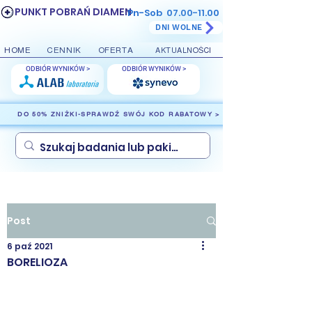
PUNKT POBRAŃ DIAMEN
Pn-Sob
07.00-11.00
DNI WOLNE
HOME
CENNIK
OFERTA
AKTUALNOŚCI
ODBIÓR WYNIKÓW >
ODBIÓR WYNIKÓW >
DO 50% ZNIŻKI-SPRAWDŹ SWÓJ KOD RABATOWY >
Post
6 paź 2021
BORELIOZA