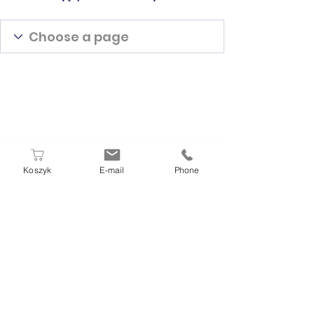
Koszyk
E-mail
Phone
W PUNKCIE POBRAŃ DIAMEN
ZAPŁACISZ GOTÓWKĄ, KARTĄ LUB
BLIKIEM
OD PONIEDZIAŁKU DO SOBOTY
07.00 - 11.00
☏
71 392 57 37
,
514 177 233
,
570 200 490
ul. Chorwacka 35a, 51-107 Wrocław
Punkt Pobrań Diamen by
www.diamen-gabinety.pl