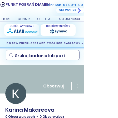
PUNKT POBRAŃ DIAMEN
Pn-Sob
07.00-11.00
DNI WOLNE
HOME
CENNIK
OFERTA
AKTUALNOŚCI
ODBIÓR WYNIKÓW >
ODBIÓR WYNIKÓW >
DO 50% ZNIŻKI-SPRAWDŹ SWÓJ KOD RABATOWY >
Więcej działań
Obserwuj
Karina Makareeva
0 Obserwujących
0 Obserwujesz