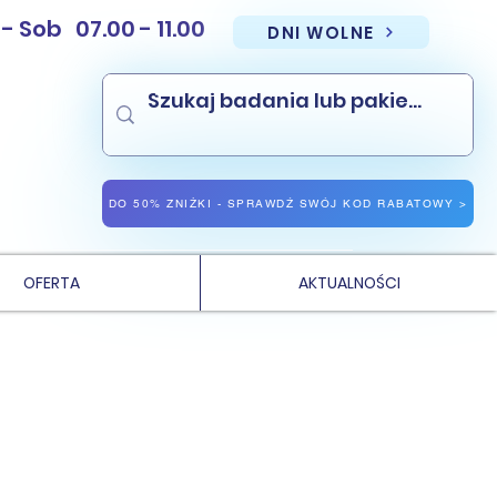
Sob 07.00 - 11.00
DNI WOLNE
NAJNIŻSZE CENY PAKIETÓW BADAŃ
NAJNIŻSZE CENY BADAŃ LABORATORYJNYCH WE WROCŁAWIU
DO 50% ZNIŻKI - SPRAWDŹ SWÓJ KOD RABATOWY >
OFERTA
AKTUALNOŚCI