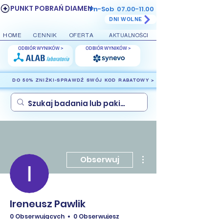
PUNKT POBRAŃ DIAMEN
Pn-Sob
07.00-11.00
DNI WOLNE
HOME
CENNIK
OFERTA
AKTUALNOŚCI
ODBIÓR WYNIKÓW >
ODBIÓR WYNIKÓW >
DO 50% ZNIŻKI-SPRAWDŹ SWÓJ KOD RABATOWY >
Więcej działań
Obserwuj
Ireneusz Pawlik
0 Obserwujących
0 Obserwujesz