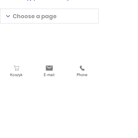
Koszyk
E-mail
Phone
W PUNKCIE POBRAŃ DIAMEN
ZAPŁACISZ GOTÓWKĄ, KARTĄ LUB
BLIKIEM
OD PONIEDZIAŁKU DO SOBOTY
07.00 - 11.00
☏
71 392 57 37
,
514 177 233
,
570 200 490
ul. Chorwacka 35a, 51-107 Wrocław
Punkt Pobrań Diamen by
www.diamen-gabinety.pl