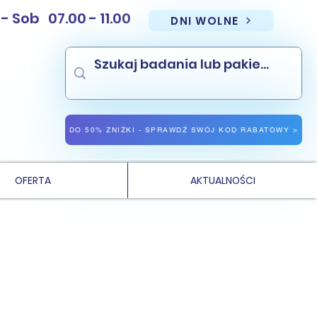
Sob 07.00 - 11.00
DNI WOLNE
NAJNIŻSZE CENY PAKIETÓW BADAŃ
NAJNIŻSZE CENY BADAŃ LABORATORYJNYCH WE WROCŁAWIU
DO 50% ZNIŻKI - SPRAWDŹ SWÓJ KOD RABATOWY >
OFERTA
AKTUALNOŚCI