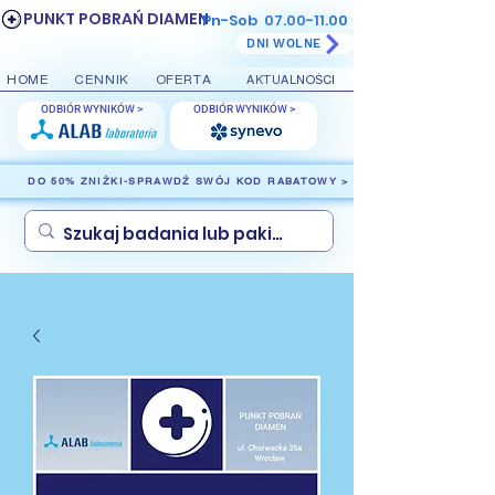
PUNKT POBRAŃ DIAMEN
Pn-Sob
07.00-11.00
DNI WOLNE
HOME
CENNIK
OFERTA
AKTUALNOŚCI
ODBIÓR WYNIKÓW >
ODBIÓR WYNIKÓW >
DO 50% ZNIŻKI-SPRAWDŹ SWÓJ KOD RABATOWY >