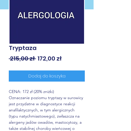
Tryptaza
Regularna
Cena
 215,00 zł 
172,00 zł
cena
Rabatowa
Dodaj do koszyka
CENA: 172 zł (20% zniżki)
Oznaczanie poziomu tryptazy w surowicy
jest przydatne w diagnostyce reakcji
anafilaktycznych, w tym alergicznych
(typu natychmiastowego), zwłaszcza na
alergeny jadów owadów, mastocytozy, a
także stabilnej choroby wieńcowej o