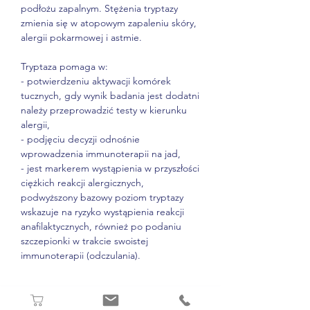
podłożu zapalnym. Stężenia tryptazy
zmienia się w atopowym zapaleniu skóry,
alergii pokarmowej i astmie.
Tryptaza pomaga w:
- potwierdzeniu aktywacji komórek
tucznych, gdy wynik badania jest dodatni
należy przeprowadzić testy w kierunku
alergii,
- podjęciu decyzji odnośnie
wprowadzenia immunoterapii na jad,
- jest markerem wystąpienia w przyszłości
ciężkich reakcji alergicznych,
podwyższony bazowy poziom tryptazy
wskazuje na ryzyko wystąpienia reakcji
anafilaktycznych, również po podaniu
szczepionki w trakcie swoistej
immunoterapii (odczulania).
CZAS OCZEKIWANIA NA