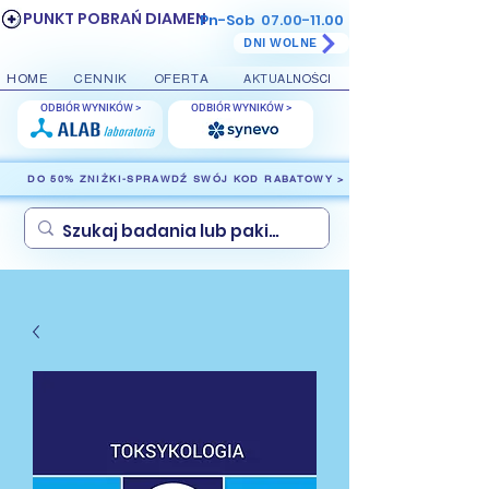
PUNKT POBRAŃ DIAMEN
Pn-Sob
07.00-11.00
DNI WOLNE
HOME
CENNIK
OFERTA
AKTUALNOŚCI
ODBIÓR WYNIKÓW >
ODBIÓR WYNIKÓW >
DO 50% ZNIŻKI-SPRAWDŹ SWÓJ KOD RABATOWY >