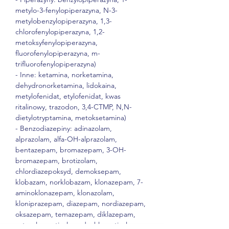
metylo-3-fenylopiperazyna, N-3-
metylobenzylopiperazyna, 1,3-
chlorofenylopiperazyna, 1,2-
metoksyfenylopiperazyna, 
fluorofenylopiperazyna, m-
trifluorofenylopiperazyna)

- Inne: ketamina, norketamina, 
dehydronorketamina, lidokaina, 
metylofenidat, etylofenidat, kwas 
ritalinowy, trazodon, 3,4-CTMP, N,N-
dietylotryptamina, metoksetamina)

- Benzodiazepiny: adinazolam, 
alprazolam, alfa-OH-alprazolam, 
bentazepam, bromazepam, 3-OH-
bromazepam, brotizolam, 
chlordiazepoksyd, demoksepam, 
klobazam, norklobazam, klonazepam, 7-
aminoklonazepam, klonazolam, 
kloniprazepam, diazepam, nordiazepam, 
oksazepam, temazepam, diklazepam, 
estazolam, etizolam, dechloroetizolam, 