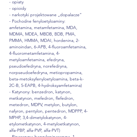
- opiaty

- opioidy

- narkotyki projektowane „dopalacze”

- Pochodne fenyloetyloaminy: 
amfetamina, metamfetamina, MDA, 
MDMA, MDEA, MBDB, BDB, PMA, 
PMMA, HMMA, MDAI, hordenina, 2-
aminoindan, 6-APB, 4-fluoroamfetamina, 
4-fluorometamfetamina, 4-
metyloamfetamina, efedryna, 
pseudoefedryna, norefedryna, 
norpseudoefedryna, metiopropamina, 
beta-metoksyfenyloetyloamina, beta-k-
2C-B, 5-EAPB, 4-hydroksyamfetamina)

- Katynony: benzedron, katynon, 
metkatynon, mefedron, flefedron, 
metedron, MDPV, metylon, butylon, 
nafyron, pentylon, pentedron, MDPPP, 4-
MPHP, 3,4-dimetylokatynon, 4-
etylometkatynon, 4-metyloetkatynon, 
alfa-PBP, alfa-PVP, alfa-PVT)

- Piperazyny: benzylopiperazyna, 1-