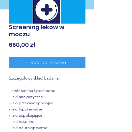
Screening leków w
moczu
Cena
660,00 zł
Dodaj do koszyka
Szczegółowy skład badania:

- amfetamina i pochodne

- leki analgetyczne

- leki przeciwdepresyjne

- leki hipotensyjne

- leki uspokajające

- leki nasenne

- leki neuroleptyczne
