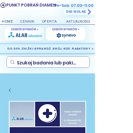
PUNKT POBRAŃ DIAMEN
Pn-Sob
07.00-11.00
DNI WOLNE
HOME
CENNIK
OFERTA
AKTUALNOŚCI
ODBIÓR WYNIKÓW >
ODBIÓR WYNIKÓW >
DO 50% ZNIŻKI-SPRAWDŹ SWÓJ KOD RABATOWY >