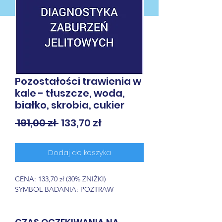
Pozostałości trawienia w
kale - tłuszcze, woda,
białko, skrobia, cukier
Regularna
Cena
 191,00 zł 
133,70 zł
cena
Rabatowa
Dodaj do koszyka
CENA: 133,70 zł (30% ZNIŻKI)
SYMBOL BADANIA: POZTRAW