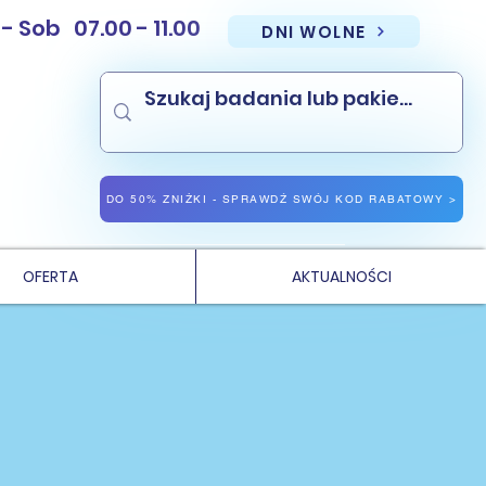
Sob 07.00 - 11.00
DNI WOLNE
NAJNIŻSZE CENY PAKIETÓW BADAŃ
NAJNIŻSZE CENY BADAŃ LABORATORYJNYCH WE WROCŁAWIU
DO 50% ZNIŻKI - SPRAWDŹ SWÓJ KOD RABATOWY >
OFERTA
AKTUALNOŚCI