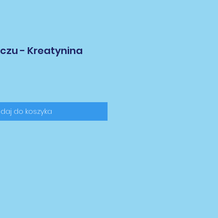
czu - Kreatynina
daj do koszyka