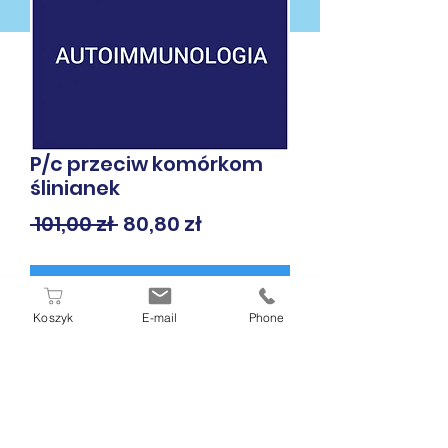
P/c przeciw komórkom
ślinianek
Regularna
Cena
 101,00 zł 
80,80 zł
cena
Rabatowa
Dodaj do koszyka
Koszyk
E-mail
Phone
* krew żylna, surowica
W PUNKCIE POBRAŃ DIAMEN
ZAPŁACISZ GOTÓWKĄ, KARTĄ LUB
BLIKIEM