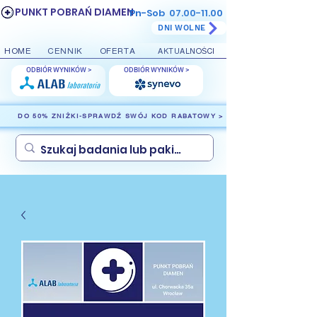
PUNKT POBRAŃ DIAMEN
Pn-Sob
07.00-11.00
DNI WOLNE
HOME
CENNIK
OFERTA
AKTUALNOŚCI
ODBIÓR WYNIKÓW >
ODBIÓR WYNIKÓW >
DO 50% ZNIŻKI-SPRAWDŹ SWÓJ KOD RABATOWY >