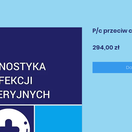
P/c przeciw c
Cen
294,00 zł
Do