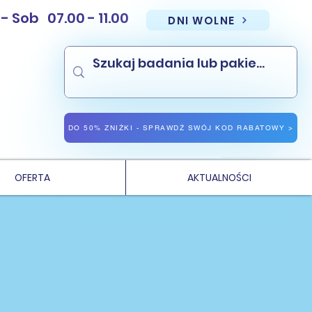
Sob 07.00 - 11.00
DNI WOLNE
NAJNIŻSZE CENY PAKIETÓW BADAŃ
NAJNIŻSZE CENY BADAŃ LABORATORYJNYCH WE WROCŁAWIU
DO 50% ZNIŻKI - SPRAWDŹ SWÓJ KOD RABATOWY >
OFERTA
AKTUALNOŚCI