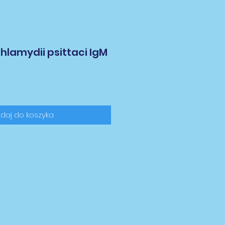
hlamydii psittaci IgM
a
daj do koszyka