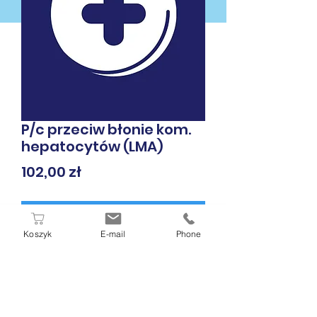
P/c przeciw błonie kom.
hepatocytów (LMA)
Cena
102,00 zł
Dodaj do koszyka
Koszyk
E-mail
Phone
* krew żylna, surowica
W PUNKCIE POBRAŃ DIAMEN
ZAPŁACISZ GOTÓWKĄ, KARTĄ LUB
BLIKIEM