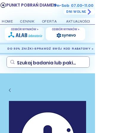
PUNKT POBRAŃ DIAMEN
Pn-Sob
07.00-11.00
DNI WOLNE
HOME
CENNIK
OFERTA
AKTUALNOŚCI
ODBIÓR WYNIKÓW >
ODBIÓR WYNIKÓW >
DO 50% ZNIŻKI-SPRAWDŹ SWÓJ KOD RABATOWY >