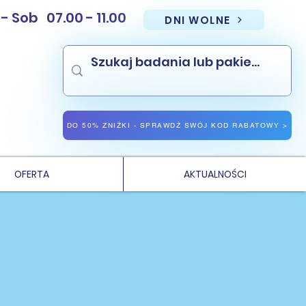
Sob 07.00 - 11.00
DNI WOLNE
NAJNIŻSZE CENY PAKIETÓW BADAŃ
NAJNIŻSZE CENY BADAŃ LABORATORYJNYCH WE WROCŁAWIU
DO 50% ZNIŻKI - SPRAWDŹ SWÓJ KOD RABATOWY >
OFERTA
AKTUALNOŚCI