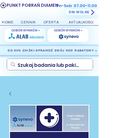
PUNKT POBRAŃ DIAMEN
Pn-Sob
07.00-11.00
DNI WOLNE
HOME
CENNIK
OFERTA
AKTUALNOŚCI
ODBIÓR WYNIKÓW >
ODBIÓR WYNIKÓW >
DO 50% ZNIŻKI-SPRAWDŹ SWÓJ KOD RABATOWY >