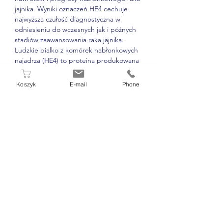
jajnika. Wyniki oznaczeń HE4 cechuje
najwyższa czułość diagnostyczna w
odniesieniu do wczesnych jak i późnych
stadiów zaawansowania raka jajnika.
Ludzkie bialko z komórek nabłonkowych
najadrza (HE4) to proteina produkowana
w śladowych ilościach przez zdrowe
tkanki komórek nabłonkowych górnych
Koszyk
E-mail
Phone
dróg oddechowych i układu
rozrodczego. Wzmożona ekspresja białka
i tym samym wzrost jego stężenia w
surowicy odnotowuje się u chorych na
raka jajnika we wczesnym i późnym
stadium.
* krew żylna, surowica
W PUNKCIE POBRAŃ DIAMEN
ZAPŁACISZ GOTÓWKĄ, KARTĄ LUB
BLIKIEM
OD PONIEDZIAŁKU DO SOBOTY
07.00 - 11.00