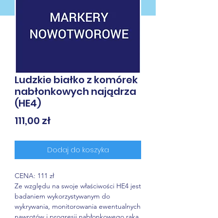
Ludzkie białko z komórek
nabłonkowych najądrza
(HE4)
Cena
111,00 zł
Dodaj do koszyka
CENA: 111 zł
Ze względu na swoje właściwości HE4 jest
badaniem wykorzystywanym do
wykrywania, monitorowania ewentualnych
nawrotów i progresji nabłonkowego raka