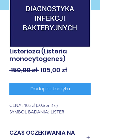
Listerioza (Listeria
monocytogenes)
Regularna
Cena
 150,00 zł 
105,00 zł
cena
Rabatowa
Dodaj do koszyka
CENA: 105 zł (30% zniżki)
SYMBOL BADANIA: LISTER
CZAS OCZEKIWANIA NA