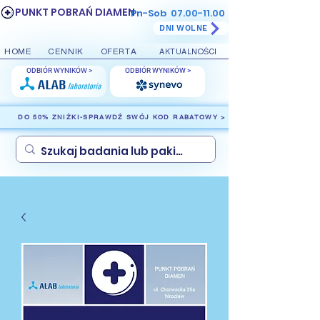
PUNKT POBRAŃ DIAMEN
Pn-Sob
07.00-11.00
DNI WOLNE
HOME
CENNIK
OFERTA
AKTUALNOŚCI
ODBIÓR WYNIKÓW >
ODBIÓR WYNIKÓW >
DO 50% ZNIŻKI-SPRAWDŹ SWÓJ KOD RABATOWY >