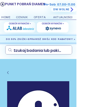
PUNKT POBRAŃ DIAMEN
Pn-Sob
07.00-11.00
DNI WOLNE
HOME
CENNIK
OFERTA
AKTUALNOŚCI
ODBIÓR WYNIKÓW >
ODBIÓR WYNIKÓW >
DO 50% ZNIŻKI-SPRAWDŹ SWÓJ KOD RABATOWY >