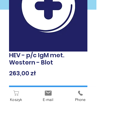
HEV - p/c IgM met.
Western - Blot
Cena
263,00 zł
Dodaj do koszyka
Koszyk
E-mail
Phone
* krew żylna, surowica
W PUNKCIE POBRAŃ DIAMEN
ZAPŁACISZ GOTÓWKĄ, KARTĄ LUB
BLIKIEM