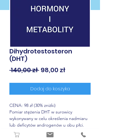
Dihydrotestosteron
(DHT)
Regularna
Cena
 140,00 zł 
98,00 zł
cena
Rabatowa
Dodaj do koszyka
CENA: 98 zł (30% zniżki)
Pomiar stężenia DHT w surowicy
wykonywany w celu określenia nadmiaru
lub deficytów androgenów u obu płci.
Dihydrotestosteron (5a-
dihydrotestosteronu), DHT, aktywna