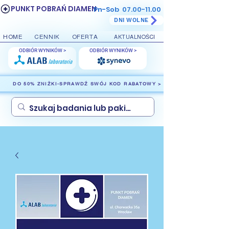
PUNKT POBRAŃ DIAMEN
Pn-Sob
07.00-11.00
DNI WOLNE
HOME
CENNIK
OFERTA
AKTUALNOŚCI
ODBIÓR WYNIKÓW >
ODBIÓR WYNIKÓW >
DO 50% ZNIŻKI-SPRAWDŹ SWÓJ KOD RABATOWY >