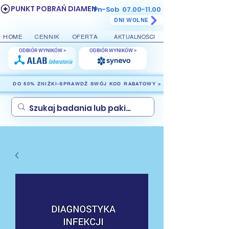
PUNKT POBRAŃ DIAMEN
Pn-Sob
07.00-11.00
DNI WOLNE
HOME
CENNIK
OFERTA
AKTUALNOŚCI
ODBIÓR WYNIKÓW >
ODBIÓR WYNIKÓW >
DO 50% ZNIŻKI-SPRAWDŹ SWÓJ KOD RABATOWY >