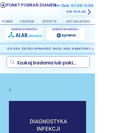
PUNKT POBRAŃ DIAMEN
Pn-Sob
07.00-11.00
DNI WOLNE
HOME
CENNIK
OFERTA
AKTUALNOŚCI
ODBIÓR WYNIKÓW >
ODBIÓR WYNIKÓW >
DO 50% ZNIŻKI-SPRAWDŹ SWÓJ KOD RABATOWY >