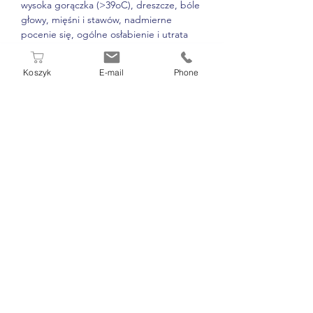
wysoka gorączka (>39oC), dreszcze, bóle 
głowy, mięśni i stawów, nadmierne 
pocenie się, ogólne osłabienie i utrata 
apetytu. U części zakażonych występują 
także niespecyficzne objawy ze strony 
Koszyk
E-mail
Phone
układu pokarmowego (bóle brzucha, 
biegunka, nudności), zapalenie płuc i 
zaburzenia oddychania, niewydolność 
nerek oraz objawy neurologiczne.

* krew żylna, surowica
W PUNKCIE POBRAŃ DIAMEN
ZAPŁACISZ GOTÓWKĄ, KARTĄ LUB
BLIKIEM
OD PONIEDZIAŁKU DO SOBOTY
07.00 - 11.00
☏
71 392 57 37
,
514 177 233
,
570 200 490
ul. Chorwacka 35a, 51-107 Wrocław
Punkt Pobrań Diamen by
www.diamen-gabinety.pl