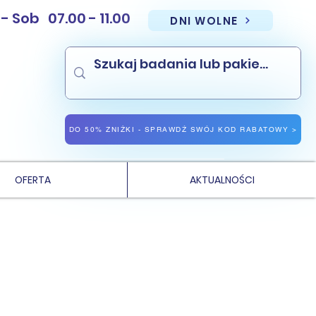
Sob 07.00 - 11.00
DNI WOLNE
NAJNIŻSZE CENY PAKIETÓW BADAŃ
NAJNIŻSZE CENY BADAŃ LABORATORYJNYCH WE WROCŁAWIU
DO 50% ZNIŻKI - SPRAWDŹ SWÓJ KOD RABATOWY >
OFERTA
AKTUALNOŚCI