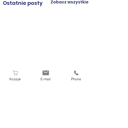
Zobacz wszystkie
Ostatnie posty
Koszyk
E-mail
Phone
Komentarze
ODBIERZ UPOMINKI
⚫️ PAKIET BLAC
Napisz komentarz...