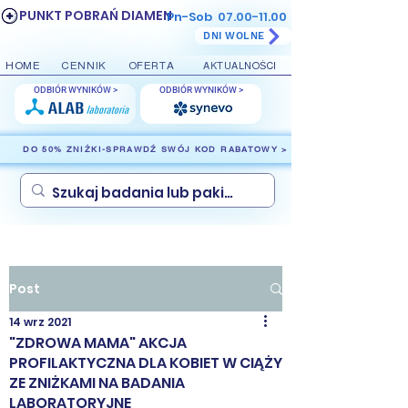
PUNKT POBRAŃ DIAMEN
Pn-Sob
07.00-11.00
DNI WOLNE
HOME
CENNIK
OFERTA
AKTUALNOŚCI
ODBIÓR WYNIKÓW >
ODBIÓR WYNIKÓW >
DO 50% ZNIŻKI-SPRAWDŹ SWÓJ KOD RABATOWY >
Post
14 wrz 2021
"ZDROWA MAMA" AKCJA
PROFILAKTYCZNA DLA KOBIET W CIĄŻY
ZE ZNIŻKAMI NA BADANIA
LABORATORYJNE