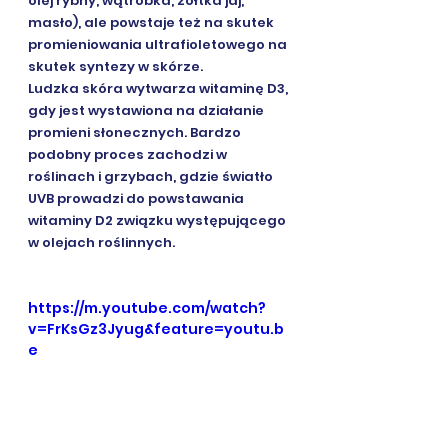
olej rybny, wątróbka, żółtka jaj, 
masło), ale powstaje też na skutek 
promieniowania ultrafioletowego na 
skutek syntezy w skórze.
Ludzka skóra wytwarza witaminę D3, 
gdy jest wystawiona na działanie 
promieni słonecznych. Bardzo 
podobny proces zachodzi w 
roślinach i grzybach, gdzie światło 
UVB prowadzi do powstawania 
witaminy D2 związku występującego 
w olejach roślinnych. 
https://m.youtube.com/watch?
v=FrKsGz3Jyug&feature=youtu.b
e