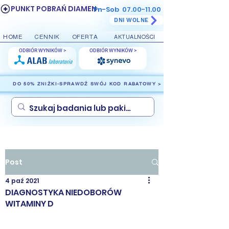
PUNKT POBRAŃ DIAMEN
Pn-Sob
07.00-11.00
DNI WOLNE
HOME
CENNIK
OFERTA
AKTUALNOŚCI
ODBIÓR WYNIKÓW >
ODBIÓR WYNIKÓW >
DO 50% ZNIŻKI-SPRAWDŹ SWÓJ KOD RABATOWY >
Post
4 paź 2021
DIAGNOSTYKA NIEDOBORÓW
WITAMINY D